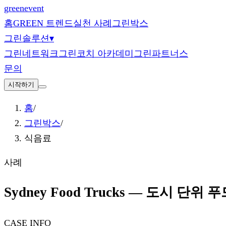
green
event
홈
GREEN 트렌드
실천 사례
그린박스
그린솔루션
▾
그린네트워크
그린코치 아카데미
그린파트너스
문의
시작하기
홈
/
그린박스
/
식음료
사례
Sydney Food Trucks — 도시 단
CASE INFO