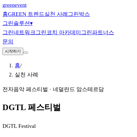
green
event
홈
GREEN 트렌드
실천 사례
그린박스
그린솔루션
▾
그린네트워크
그린코치 아카데미
그린파트너스
문의
시작하기
홈
/
실천 사례
전자음악 페스티벌
·
네덜란드 암스테르담
DGTL 페스티벌
DGTL Festival