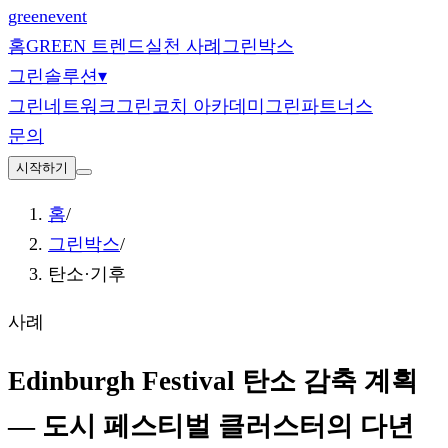
green
event
홈
GREEN 트렌드
실천 사례
그린박스
그린솔루션
▾
그린네트워크
그린코치 아카데미
그린파트너스
문의
시작하기
홈
/
그린박스
/
탄소·기후
사례
Edinburgh Festival 탄소 감축 계획
— 도시 페스티벌 클러스터의 다년