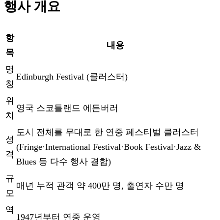
행사 개요
항
내용
목
명
Edinburgh Festival (클러스터)
칭
위
영국 스코틀랜드 에든버러
치
도시 전체를 무대로 한 연중 페스티벌 클러스터
성
(Fringe·International Festival·Book Festival·Jazz &
격
Blues 등 다수 행사 결합)
규
매년 누적 관객 약 400만 명, 출연자 수만 명
모
역
1947년부터 연중 운영