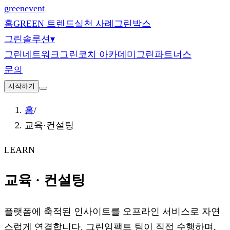
green
event
홈
GREEN 트렌드
실천 사례
그린박스
그린솔루션
▾
그린네트워크
그린코치 아카데미
그린파트너스
문의
시작하기
홈
/
교육·컨설팅
LEARN
교육 · 컨설팅
플랫폼에 축적된 인사이트를 오프라인 서비스로 자연
스럽게 연결합니다. 그린임팩트 팀이 직접 수행하며,