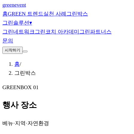
green
event
홈
GREEN 트렌드
실천 사례
그린박스
그린솔루션
▾
그린네트워크
그린코치 아카데미
그린파트너스
문의
시작하기
홈
/
그린박스
GREENBOX 01
행사 장소
베뉴·지역·자연환경