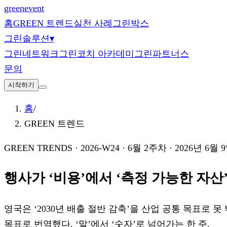
green
event
홈
GREEN 트렌드
실천 사례
그린박스
그린솔루션
▾
그린네트워크
그린코치 아카데미
그린파트너스
문의
시작하기
홈
/
GREEN 트렌드
GREEN TRENDS ·
2026-W24 · 6월 2주차
· 2026년 6월 
행사가 ‘비용’에서 ‘측정 가능한 자
영국은 ‘2030년 배출 절반 감축’을 산업 공통 목표로 못
목표로 번역했다. ‘말’에서 ‘숫자’로 넘어가는 한 주.