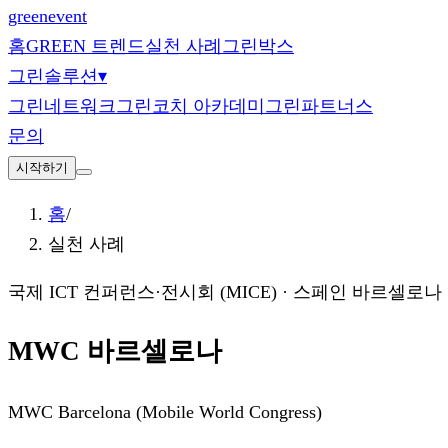
green
event
홈
GREEN 트렌드
실천 사례
그린박스
그린솔루션
▾
그린네트워크
그린코치 아카데미
그린파트너스
문의
시작하기
홈
/
실천 사례
국제 ICT 컨퍼런스·전시회 (MICE)
·
스페인 바르셀로나
MWC 바르셀로나
MWC Barcelona (Mobile World Congress)