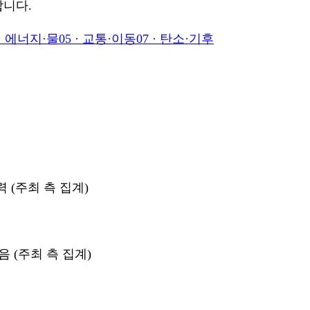
합니다.
·
에너지·물
05
·
교통·이동
07
·
탄소·기후
 (주최 측 집계)
 (주최 측 집계)