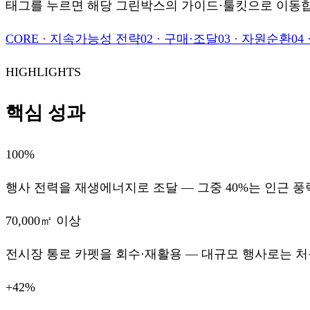
태그를 누르면 해당 그린박스의 가이드·툴킷으로 이동
CORE
·
지속가능성 전략
02
·
구매·조달
03
·
자원순환
04
HIGHLIGHTS
핵심 성과
100%
행사 전력을 재생에너지로 조달 — 그중 40%는 인근 풍력
70,000㎡ 이상
전시장 통로 카펫을 회수·재활용 — 대규모 행사로는 처음
+42%